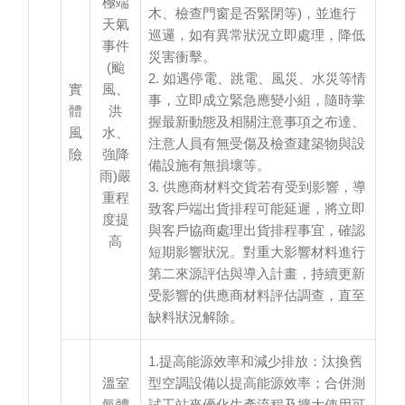
極端
木、檢查門窗是否緊閉等)，並進行
險
天氣
巡邏，如有異常狀況立即處理，降低
管
事件
災害衝擊。
(颱
理
2. 如遇停電、跳電、風災、水災等情
實
風、
事，立即成立緊急應變小組，隨時掌
體
洪
能
握最新動態及相關注意事項之布達、
風
水、
源
注意人員有無受傷及檢查建築物與設
險
強降
備設施有無損壞等。
與
雨)嚴
3. 供應商材料交貨若有受到影響，導
溫
重程
致客戶端出貨排程可能延遲，將立即
室
度提
與客戶協商處理出貨排程事宜，確認
高
氣
短期影響狀況。對重大影響材料進行
體
第二來源評估與導入計畫，持續更新
管
受影響的供應商材料評估調查，直至
缺料狀況解除。
理
1.提高能源效率和減少排放：汰換舊
綠
溫室
型空調設備以提高能源效率；合併測
色
氣體
試工站來優化生產流程及擴大使用可