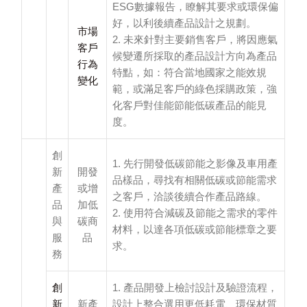
ESG數據報告，瞭解其要求或環保偏
好，以利後續產品設計之規劃。
市場
2. 未來針對主要銷售客戶，將因應氣
客戶
候變遷所採取的產品設計方向為產品
行為
特點，如：符合當地國家之能效規
變化
範，或滿足客戶的綠色採購政策，強
化客戶對佳能節能低碳產品的能見
度。
創
1. 先行開發低碳節能之影像及車用產
新
開發
品樣品，尋找有相關低碳或節能需求
產
或增
之客戶，洽談後續合作產品路線。
品
加低
2. 使用符合減碳及節能之需求的零件
與
碳商
材料，以達各項低碳或節能標章之要
服
品
求。
務
創
1. 產品開發上檢討設計及驗證流程，
新
新產
設計上整合選用更低耗電、環保材質