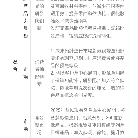
產
品的
及可回收材料零件，並減少不同零件
品
研發
選用數；提升零件動作功耗，優化散
與
與創
熱效率減少熱損耗。
服
新
2. 訂定產品開發流程及標準，記錄開
務
發歷程，後續並檢討流程簡化。
1. 未來預計進行市場對氣候變遷相關
要求的調查規劃，排序消費者偏好產
機
消費
品的優先等級。
會
市
者偏
2. 將以客戶為中心展開，影像應用除
場
好轉
了標準功能外，研發配合加入符合低
變
碳、節能等環境友善的理念，增加綠
色產品概念的能見度。
2025年前以現有客戶為中心展開，將
開發
智慧影像應用、智慧分析、360度影
市
新市
像產品、機器視覺及車用模組等列為
場
場
目標產品，加入低碳、節能、提升效