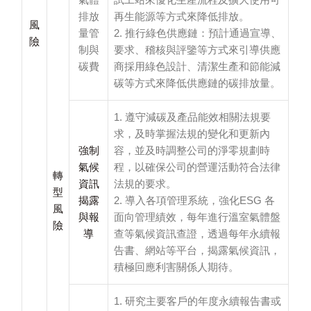
創
排放
再生能源等方式來降低排放。
風
新
量管
2. 推行綠色供應鏈：預計通過宣導、
險
研
制與
要求、稽核與評鑒等方式來引導供應
發
碳費
商採用綠色設計、清潔生產和節能減
碳等方式來降低供應鏈的碳排放量。
1. 遵守減碳及產品能效相關法規要
求，及時掌握法規的變化和更新內
強制
容，並及時調整公司的淨零規劃時
氣候
程，以確保公司的營運活動符合法律
轉
資訊
法規的要求。
型
揭露
2. 導入各項管理系統，強化ESG 各
風
與報
面向管理績效，每年進行溫室氣體盤
險
導
查等氣候資訊查證，透過每年永續報
告書、網站等平台，揭露氣候資訊，
積極回應利害關係人期待。
1. 研究主要客戶的年度永續報告書或