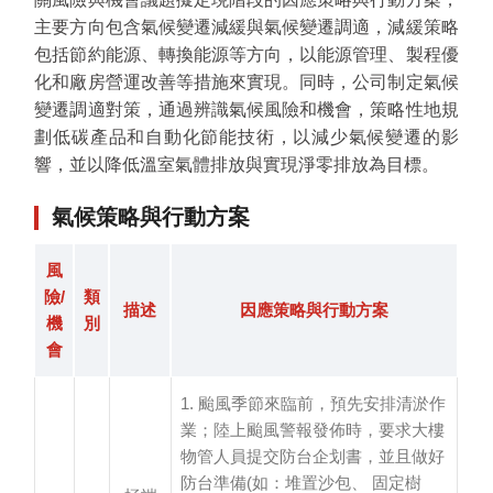
主要方向包含氣候變遷減緩與氣候變遷調適，減緩策略
包括節約能源、轉換能源等方向，以能源管理、製程優
化和廠房營運改善等措施來實現。同時，公司制定氣候
變遷調適對策，通過辨識氣候風險和機會，策略性地規
環
劃低碳產品和自動化節能技術，以減少氣候變遷的影
響，並以降低溫室氣體排放與實現淨零排放為目標。
境
管
氣候策略與行動方案
理
風
氣
險/
類
候
描述
因應策略與行動方案
機
別
變
會
遷
1. 颱風季節來臨前，預先安排清淤作
氣
業；陸上颱風警報發佈時，要求大樓
候
物管人員提交防台企划書，並且做好
防台準備(如：堆置沙包、 固定樹
風