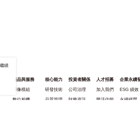
。繼續
產品與服務
核心能力
投資者關係
人才招募
企業永續
影像模組
研發技術
公司治理
加入我們
ESG 績效
數位相機
品質管理
財務資訊
樂活佳能
永續經營
市場
車載運用
卓越製造
股務訊息
環境
影像創作應用
社會
智慧安防
治理
電子製造服務
永續供應