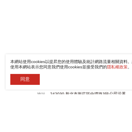
本網站使用cookies以提昇您的使用體驗及統計網路流量相關資料
佳能企業股份有限公司
使用本網站表示您同意我們使用cookies並接受我們的
隱私權政策
。
關於佳能
電話
+886-2-8522-9788
同意
公司簡介
傳真
+886-2-8522-9789
公司沿革
地址
242030 新北市新莊區中環路3段
200號
全球據點與
新聞中心