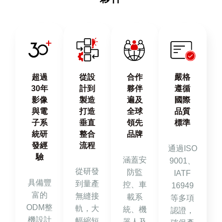
超過
從設
合作
嚴格
30年
計到
夥伴
遵循
影像
製造
遍及
國際
與電
打造
全球
品質
子系
垂直
領先
標準
統研
整合
品牌
發經
流程
通過ISO
驗
涵蓋安
9001、
從研發
防監
IATF
具備豐
到量產
控、車
16949
富的
無縫接
載系
等多項
ODM整
軌，大
統、機
認證，
機設計
幅縮短
器人及