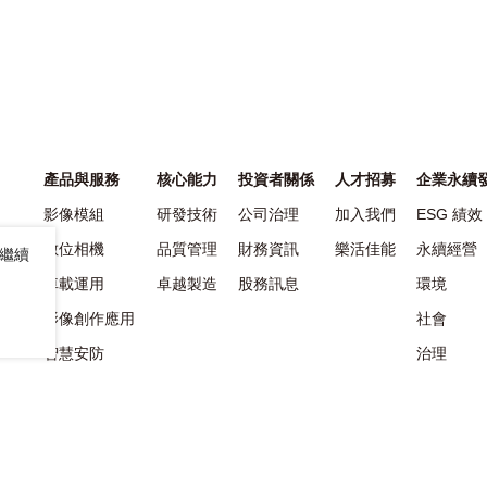
產品與服務
核心能力
投資者關係
人才招募
企業永續
影像模組
研發技術
公司治理
加入我們
ESG 績效
數位相機
品質管理
財務資訊
樂活佳能
永續經營
。繼續
市場
車載運用
卓越製造
股務訊息
環境
影像創作應用
社會
智慧安防
治理
電子製造服務
永續供應
永續資料
ESG問卷